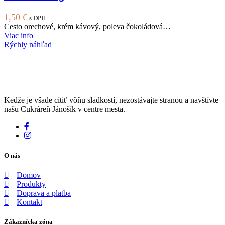
1,50
€
s DPH
Cesto orechové, krém kávový, poleva čokoládová…
Viac info
Rýchly náhľad
Kedže je všade cítiť vôňu sladkostí, nezostávajte stranou a navštívte
našu Cukráreň Jánošík v centre mesta.
O nás
Domov
Produkty
Doprava a platba
Kontakt
Zákaznícka zóna