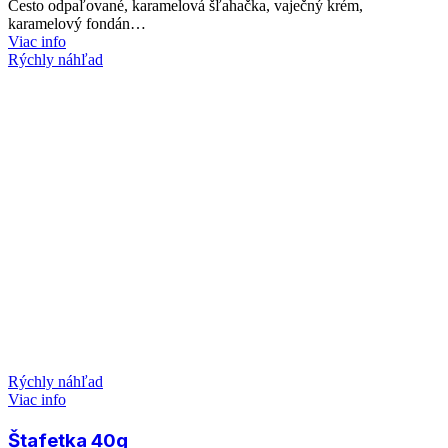
Cesto odpaľované, karamelová šľahačka, vaječný krém,
karamelový fondán…
Viac info
Rýchly náhľad
Rýchly náhľad
Viac info
Štafetka 40g