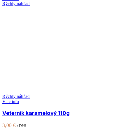
Rýchly náhľad
Rýchly náhľad
Viac info
Veterník karamelový 110g
3,00
€
s DPH