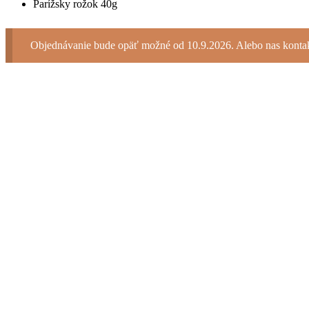
Parížsky rožok 40g
Objednávanie bude opäť možné od 10.9.2026. Alebo nas kontakt