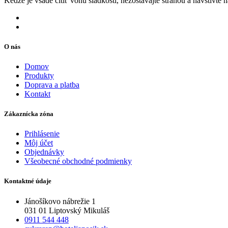
Kedže je všade cítiť vôňu sladkostí, nezostávajte stranou a navštívte 
O nás
Domov
Produkty
Doprava a platba
Kontakt
Zákaznícka zóna
Prihlásenie
Môj účet
Objednávky
Všeobecné obchodné podmienky
Kontaktné údaje
Jánošíkovo nábrežie 1
031 01 Liptovský Mikuláš
0911 544 448