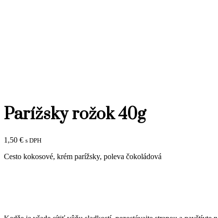
Parížsky rožok 40g
1,50
€
s DPH
Cesto kokosové, krém parížsky, poleva čokoládová