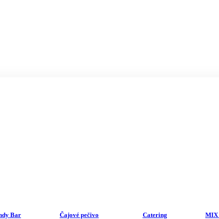
ndy Bar
Čajové pečivo
Catering
MIX