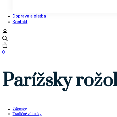
Doprava a platba
Kontakt
0
Parížsky rožo
Zákusky
Tradičné zákusky