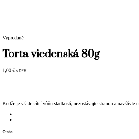
Vypredané
Torta viedenská 80g
1,00
€
s DPH
Kedže je všade cítiť vôňu sladkostí, nezostávajte stranou a navštívte 
O nás