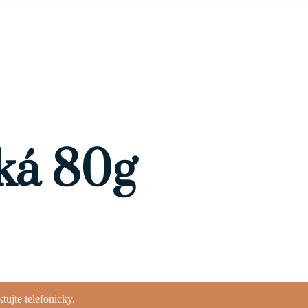
ká 80g
ujte telefonicky.