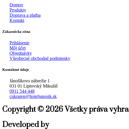
Domov
Produkty
Doprava a platba
Kontakt
Zákaznícka zóna
Prihlásenie
Môj účet
Objednávky
Všeobecné obchodné podmienky
Kontaktné údaje
Jánošíkovo nábrežie 1
031 01 Liptovský Mikuláš
0911 544 448
cukraren@hoteljanosik.sk
Copyright © 2026 Všetky práva vyhr
Developed by