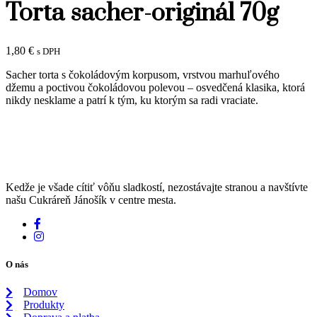
Torta sacher-originál 70g
1,80
€
s DPH
Sacher torta s čokoládovým korpusom, vrstvou marhuľového
džemu a poctivou čokoládovou polevou – osvedčená klasika, ktorá
nikdy nesklame a patrí k tým, ku ktorým sa radi vraciate.
Kedže je všade cítiť vôňu sladkostí, nezostávajte stranou a navštívte
našu Cukráreň Jánošík v centre mesta.
O nás
Domov
Produkty