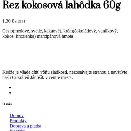
Rez kokosová lahôdka 60g
1,30
€
s DPH
Cesto(medové, svetlé, kakaové), krém(čokoládový, vanilkový,
kokos+hrozienka) marcipánová hmota
Kedže je všade cítiť vôňu sladkostí, nezostávajte stranou a navštívte
našu Cukráreň Jánošík v centre mesta.
O nás
Domov
Produkty
Doprava a platba