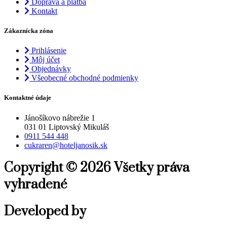
Doprava a platba
Kontakt
Zákaznícka zóna
Prihlásenie
Môj účet
Objednávky
Všeobecné obchodné podmienky
Kontaktné údaje
Jánošíkovo nábrežie 1
031 01 Liptovský Mikuláš
0911 544 448
cukraren@hoteljanosik.sk
Copyright © 2026 Všetky práva
vyhradené
Developed by