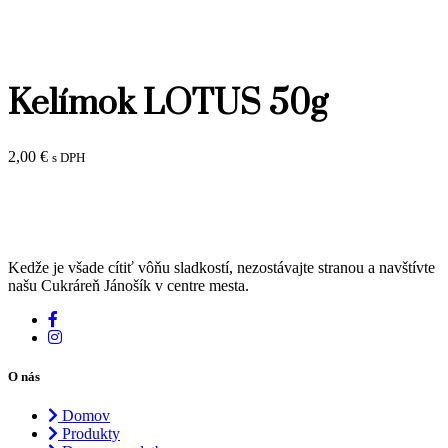
Kelímok LOTUS 50g
2,00
€
s DPH
Kedže je všade cítiť vôňu sladkostí, nezostávajte stranou a navštívte
našu Cukráreň Jánošík v centre mesta.
O nás
Domov
Produkty