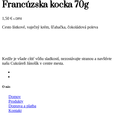
Francúzska kocka 70g
1,50
€
s DPH
Cesto lístkové, vaječný krém, šľahačka, čokoládová poleva
Kedže je všade cítiť vôňu sladkostí, nezostávajte stranou a navštívte
našu Cukráreň Jánošík v centre mesta.
O nás
Domov
Produkty
Doprava a platba
Kontakt