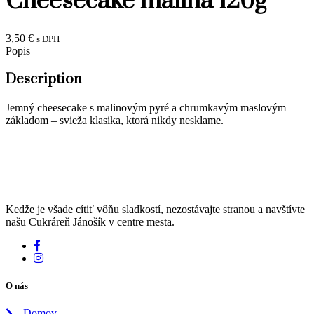
Cheesecake malina 120g
3,50
€
s DPH
Popis
Description
Jemný cheesecake s malinovým pyré a chrumkavým maslovým
základom – svieža klasika, ktorá nikdy nesklame.
Kedže je všade cítiť vôňu sladkostí, nezostávajte stranou a navštívte
našu Cukráreň Jánošík v centre mesta.
O nás
Domov