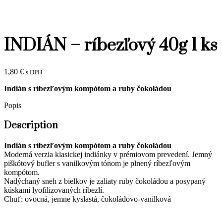
INDIÁN – ríbezľový 40g 1 ks
1,80
€
s DPH
Indián s ríbezľovým kompótom a ruby čokoládou
Popis
Description
Indián s ríbezľovým kompótom a ruby čokoládou
Moderná verzia klasickej indiánky v prémiovom prevedení. Jemný
piškótový bufler s vanilkovým tónom je plnený ríbezľovým
kompótom.
Nadýchaný sneh z bielkov je zaliaty ruby čokoládou a posypaný
kúskami lyofilizovaných ríbezlí.
Chuť: ovocná, jemne kyslastá, čokoládovo-vanilková