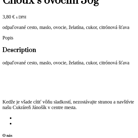
Choux s ovocím 50g
3,80
€
s DPH
odpaľované cesto, maslo, ovocie, želatína, cukor, citrónová šťava
Popis
Description
odpaľované cesto, maslo, ovocie, želatína, cukor, citrónová šťava
Kedže je všade cítiť vôňu sladkostí, nezostávajte stranou a navštívte
našu Cukráreň Jánošík v centre mesta.
O nás