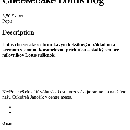
Cheesecake Lotus 110g
3,50
€
s DPH
Popis
Description
Lotus cheesecake s chrumkavým keksíkovým základom a
krémom s jemnou karamelovou príchuťou – sladký sen pre
milovníkov Lotus sušienok.
Kedže je všade cítiť vôňu sladkostí, nezostávajte stranou a navštívte
našu Cukráreň Jánošík v centre mesta.
O nás